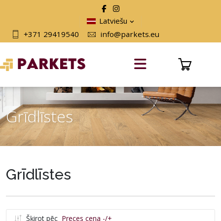
Latviešu
+371 29419540
info@parkets.eu
Grīdlīstes
Grīdlīstes
Šķirot pēc
Preces cena -/+