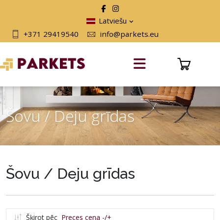
Latviešu
+371 29419540
info@parkets.eu
Šovu / Deju grīdas
Šovu / Deju grīdas
Šķirot pēc
Preces cena -/+