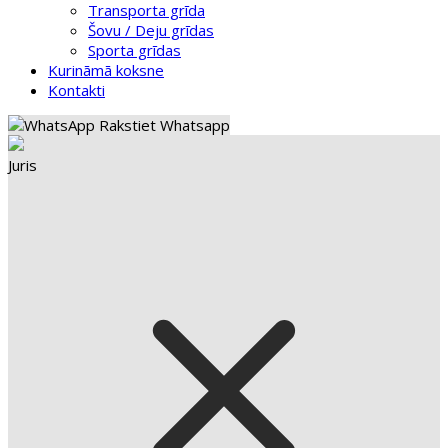
Transporta grīda
Šovu / Deju grīdas
Sporta grīdas
Kurināmā koksne
Kontakti
Rakstiet Whatsapp
Juris