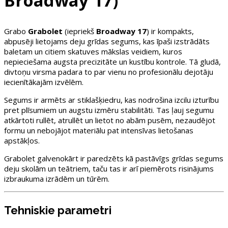
Broadway 17)
Grabo
Grabolet
(iepriekš
Broadway 17
) ir kompakts,
abpusēji lietojams deju grīdas segums, kas īpaši izstrādāts
baletam un citiem skatuves mākslas veidiem, kuros
nepieciešama augsta precizitāte un kustību kontrole. Tā gludā,
divtoņu virsma padara to par vienu no profesionālu dejotāju
iecienītākajām izvēlēm.
Segums ir armēts ar stiklašķiedru, kas nodrošina izcilu izturību
pret plīsumiem un augstu izmēru stabilitāti. Tas ļauj segumu
atkārtoti rullēt, atrullēt un lietot no abām pusēm, nezaudējot
formu un nebojājot materiālu pat intensīvas lietošanas
apstākļos.
Grabolet galvenokārt ir paredzēts kā pastāvīgs grīdas segums
deju skolām un teātriem, taču tas ir arī piemērots risinājums
izbraukuma izrādēm un tūrēm.
Tehniskie parametri