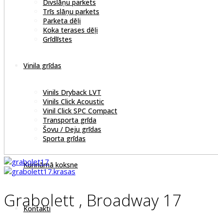
Divslāņu parkets
Trīs slāņu parkets
Parketa dēļi
Koka terases dēļi
Grīdlīstes
Vinila grīdas
Vinils Dryback LVT
Vinils Click Acoustic
Vinil Click SPC Compact
Transporta grīda
Šovu / Deju grīdas
Sporta grīdas
Kurināmā koksne
Grabolett , Broadway 17
Kontakti