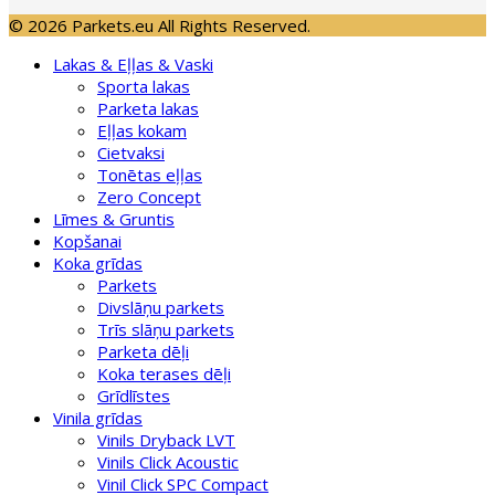
© 2026 Parkets.eu All Rights Reserved.
Lakas & Eļļas & Vaski
Sporta lakas
Parketa lakas
Eļļas kokam
Cietvaksi
Tonētas eļļas
Zero Concept
Līmes & Gruntis
Kopšanai
Koka grīdas
Parkets
Divslāņu parkets
Trīs slāņu parkets
Parketa dēļi
Koka terases dēļi
Grīdlīstes
Vinila grīdas
Vinils Dryback LVT
Vinils Click Acoustic
Vinil Click SPC Compact