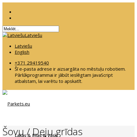
Latviešu
Latviešu
English
+371 29419540
Šī e-pasta adrese ir aizsargāta no mēstuļu robotiem.
Pārlūkprogrammai ir jābūt ieslēgtam JavaScript
atbalstam, lai varētu to apskatīt.
Šovu / Deju grīdas
Lakas & Eļļas & Vaski