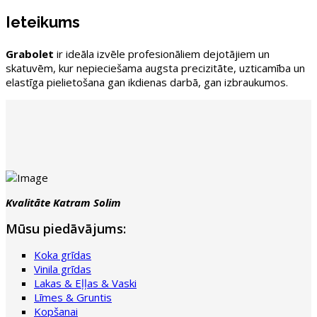
Ieteikums
Grabolet
ir ideāla izvēle profesionāliem dejotājiem un
skatuvēm, kur nepieciešama augsta precizitāte, uzticamība un
elastīga pielietošana gan ikdienas darbā, gan izbraukumos.
Kvalitāte Katram Solim
Mūsu piedāvājums:
Koka grīdas
Vinila grīdas
Lakas & Eļļas & Vaski
Līmes & Gruntis
Kopšanai