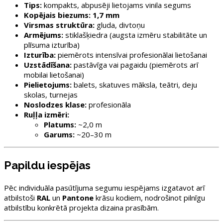
Tips:
kompakts, abpusēji lietojams vinila segums
Kopējais biezums:
1,7 mm
Virsmas struktūra:
gluda, divtoņu
Armējums:
stiklašķiedra (augsta izmēru stabilitāte un
plīsuma izturība)
Izturība:
piemērots intensīvai profesionālai lietošanai
Uzstādīšana:
pastāvīga vai pagaidu (piemērots arī
mobilai lietošanai)
Pielietojums:
balets, skatuves māksla, teātri, deju
skolas, turnejas
Noslodzes klase:
profesionāla
Ruļļa izmēri:
Platums:
~2,0 m
Garums:
~20–30 m
Papildu iespējas
Pēc individuāla pasūtījuma segumu iespējams izgatavot arī
atbilstoši
RAL
un
Pantone
krāsu kodiem, nodrošinot pilnīgu
atbilstību konkrētā projekta dizaina prasībām.