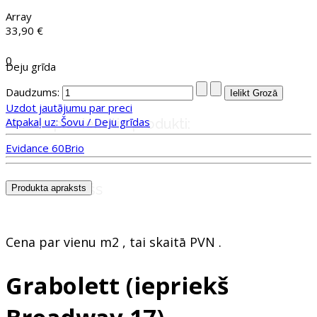
Array
33,90 €
0
Deju grīda
Daudzums:
Uzdot jautājumu par preci
Atpakaļ uz: Šovu / Deju grīdas
Nesen pievienotie produkti:
Evidance 60
Brio
Grozs ir tukšs
Produkta apraksts
Cena par vienu m2 , tai skaitā PVN .
Grabolett (iepriekš